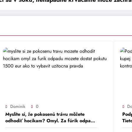
Dominik
0
Do
Myslíte si, že pokosenú trávu môžete
Podp
odhodiť hocikam? Omyl. Za fúrik odpadu
Tiet
môžete dostať pokutu 1 500 eur – Ako
okam