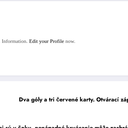
 Information.
Edit your Profile
now.
Dva góly a tri červené karty. Otvárací z
ci sú v šoku, nenápadné krvácanie môže zachrán