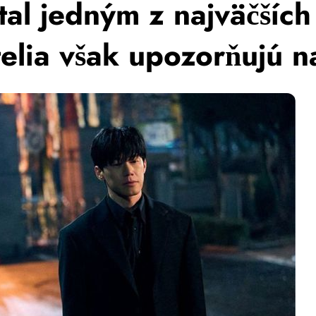
stal jedným z najväčších
itelia však upozorňujú 