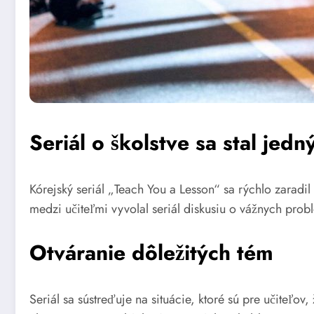
Seriál o školstve sa stal jedn
Kórejský seriál „Teach You a Lesson“ sa rýchlo zaradil 
medzi učiteľmi vyvolal seriál diskusiu o vážnych prob
Otváranie dôležitých tém
Seriál sa sústreďuje na situácie, ktoré sú pre učiteľ