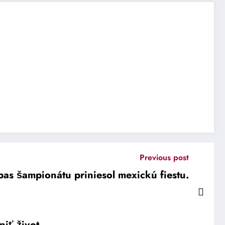
Previous post
ápas šampionátu priniesol mexickú fiestu.
iť život.