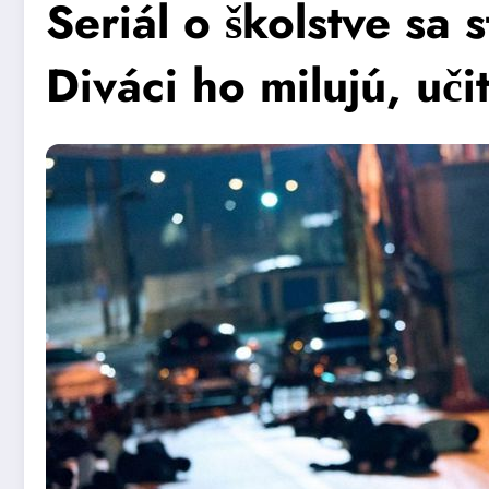
Seriál o školstve sa 
Diváci ho milujú, uč