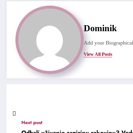
Dominik
Add your Biographical
View All Posts
Next post
Odhalí užívanie aspirínu rakovinu? Ved