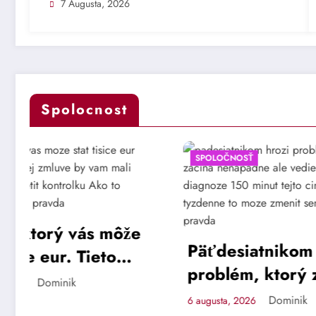
7 Augusta, 2026
Spolocnost
SPOLOČNOSŤ
SPOLOČN
Čo odh
pandé
Päťdesiatnikom hrozí
Vedci 
6 augusta, 
problém, ktorý začína
vakcín
nenápadne, ale vedie k
Dominik
6 augusta, 2026
lockd