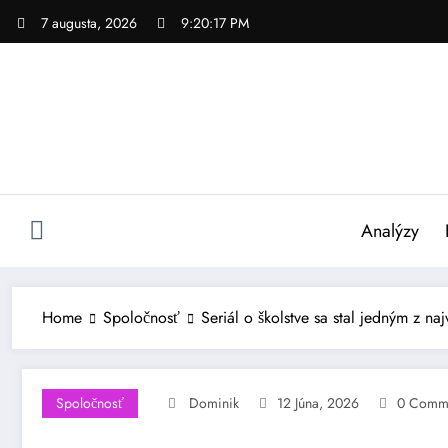
Skip
7 augusta, 2026
9:20:18 PM
to
content
Analýzy
Home
Spoločnosť
Seriál o školstve sa stal jedným z na
Spoločnosť
Dominik
12 Júna, 2026
0 Comm