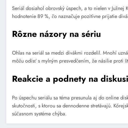
Seriál dosiahol obrovský úspech, a to nielen v Južnej
hodnotenie 89 %, čo naznačuje pozitívne prijatie div
Rôzne názory na sériu
Ohlas na seriál sa medzi divákmi rozdelil. Mnohí uzná
môžu odísť s mylným presvedčením, že násilie proti š
Reakcie a podnety na diskus
Po úspechu seriálu sa téma presunula aj do online di
skutočnosti, s ktorou sa dennodenne stretávajú. Kórejs
súčasnom systéme chýba.