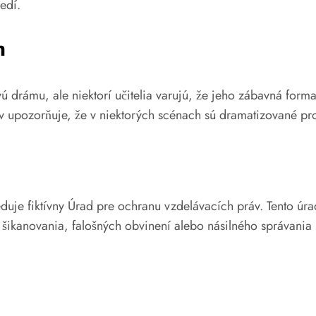
edí.
h
ú drámu, ale niektorí učitelia varujú, že jeho zábavná fo
v upozorňuje, že v niektorých scénach sú dramatizované probl
eduje fiktívny Úrad pre ochranu vzdelávacích práv. Tento úr
 šikanovania, falošných obvinení alebo násilného správania 