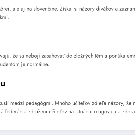
 Kórei, ale aj na slovenčine. Získal si názory divákov a zaz
ákmi.
vajú, že sa nebojí zasahovať do zložitých tém a ponúka emó
tudentom je normálne.
iu
skusií medzi pedagógmi. Mnoho učiteľov zdieľa názory, že n
ká federácia združení učiteľov na situáciu reagovala a zdôra