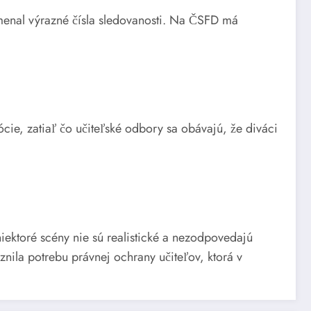
namenal výrazné čísla sledovanosti. Na ČSFD má
cie, zatiaľ čo učiteľské odbory sa obávajú, že diváci
iektoré scény nie sú realistické a nezodpovedajú
znila potrebu právnej ochrany učiteľov, ktorá v