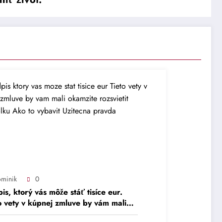
minik
0
is, ktorý vás môže stáť tisíce eur.
o vety v kúpnej zmluve by vám mali
žite rozsvietiť kontrolku – Ako to