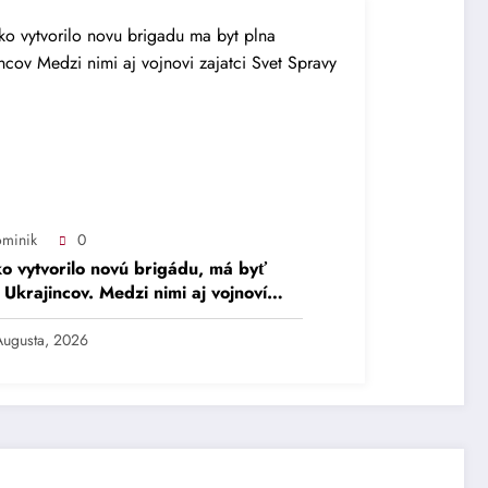
minik
0
o vytvorilo novú brigádu, má byť
 Ukrajincov. Medzi nimi aj vojnoví
tci – Svet – Správy
Augusta, 2026