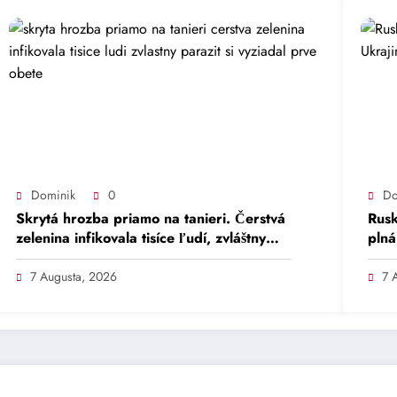
Dominik
0
Do
Skrytá hrozba priamo na tanieri. Čerstvá
Rusk
zelenina infikovala tisíce ľudí, zvláštny
plná
parazit si vyžiadal prvé obete.
zaja
7 Augusta, 2026
7 