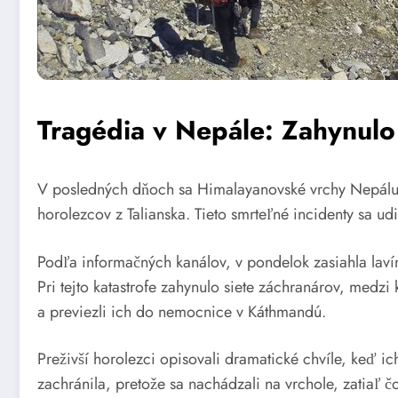
Tragédia v Nepále: Zahynulo 
V posledných dňoch sa Himalayanovské vrchy Nepálu st
horolezcov z Talianska. Tieto smrteľné incidenty sa u
Podľa informačných kanálov, v pondelok zasiahla lav
Pri tejto katastrofe zahynulo siete záchranárov, medz
a previezli ich do nemocnice v Káthmandú.
Preživší horolezci opisovali dramatické chvíle, keď ic
zachránila, pretože sa nachádzali na vrchole, zatiaľ 