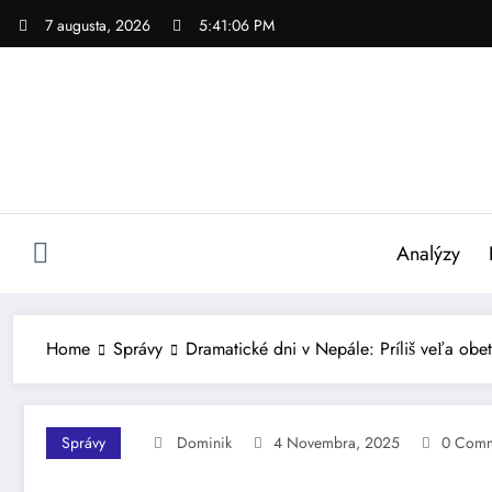
Skip
7 augusta, 2026
5:41:07 PM
to
content
Analýzy
Home
Správy
Dramatické dni v Nepále: Príliš veľa obe
Správy
Dominik
4 Novembra, 2025
0 Comm