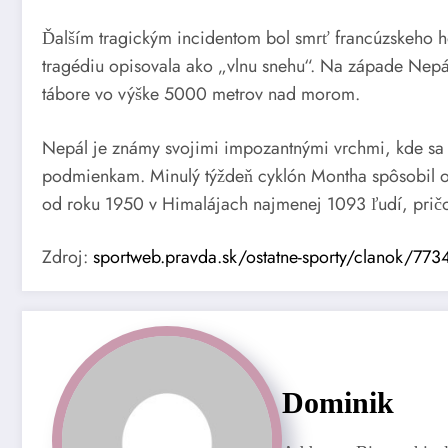
Ďalším tragickým incidentom bol smrť francúzskeho h
tragédiu opisovala ako „vlnu snehu“. Na západe Nepál
tábore vo výške 5000 metrov nad morom.
Nepál je známy svojimi impozantnými vrchmi, kde sa k
podmienkam. Minulý týždeň cyklón Montha spôsobil ob
od roku 1950 v Himalájach najmenej 1093 ľudí, pričom
Zdroj:
sportweb.pravda.sk/ostatne-sporty/clanok/77349
Dominik