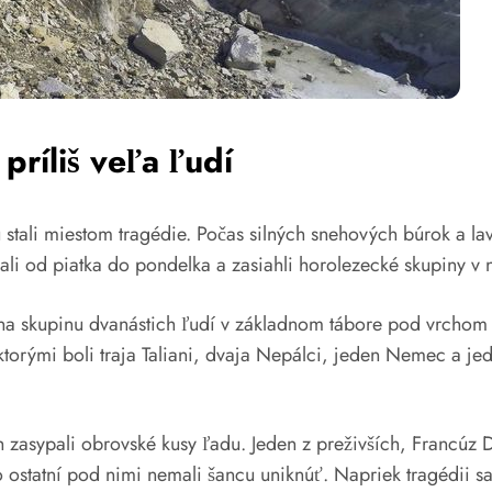
príliš veľa ľudí
ali miestom tragédie. Počas silných snehových búrok a lavín
diali od piatka do pondelka a zasiahli horolezecké skupiny 
ína skupinu dvanástich ľudí v základnom tábore pod vrchom 
i ktorými boli traja Taliani, dvaja Nepálci, jeden Nemec a 
h zasypali obrovské kusy ľadu. Jeden z preživších, Francúz 
čo ostatní pod nimi nemali šancu uniknúť. Napriek tragédii s