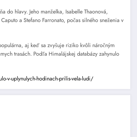
ňa do hlavy. Jeho manželka, Isabelle Thaonová,
 Caputo a Stefano Farronato, počas silného sneženia v
opulárna, aj keď sa zvyšuje riziko kvôli náročným
ámych trasách. Podľa Himalájskej databázy zahynulo
-v-uplynulych-hodinach-prilis-vela-ludi/