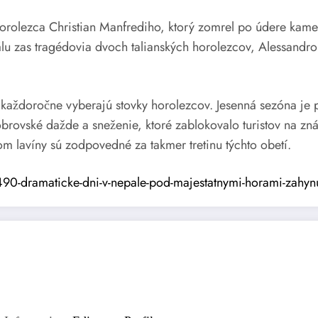
orolezca Christian Manfrediho, ktorý zomrel po údere kame
u zas tragédovia dvoch talianských horolezcov, Alessandro
aždoročne vyberajú stovky horolezcov. Jesenná sezóna je p
rovské dažde a sneženie, ktoré zablokovalo turistov na zn
 lavíny sú zodpovedné za takmer tretinu týchto obetí.
0-dramaticke-dni-v-nepale-pod-majestatnymi-horami-zahynulo