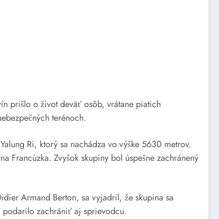
 prišlo o život deväť osôb, vrátane piatich
v nebezpečných terénoch.
Yalung Ri, ktorý sa nachádza vo výške 5630 metrov.
jedna Francúzka. Zvyšok skupiny bol úspešne zachránený
Didier Armand Berton, sa vyjadril, že skupina sa
a podarilo zachrániť aj sprievodcu.