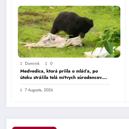
Dominik
0
Medvedica, ktorá prišla o mláďa, po
útoku strážila telá mŕtvych súrodencov.
Zasahujúci tím ju musel uspať.
7 Augusta, 2026