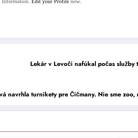
 Information.
Edit your Profile
now.
Lekár v Levoči nafúkal počas služby t
 navrhla turnikety pre Čičmany. Nie sme zoo, r