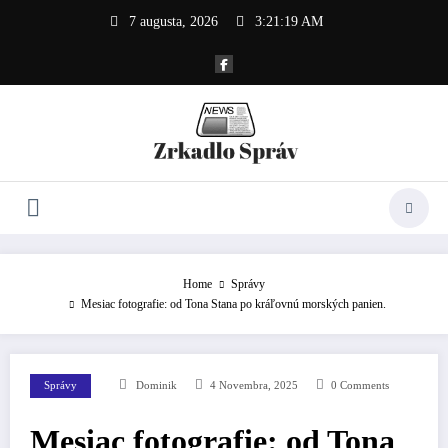
Skip
7 augusta, 2026
3:21:20 AM
to
content
Home
Správy
Mesiac fotografie: od Tona Stana po kráľovnú morských panien.
Správy
Dominik
4 Novembra, 2025
0 Comments
Mesiac fotografie: od Tona