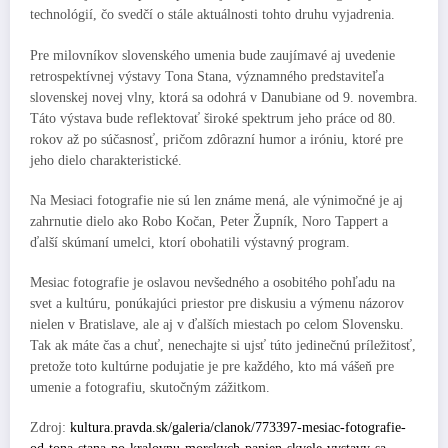
technológií, čo svedčí o stále aktuálnosti tohto druhu vyjadrenia.
Pre milovníkov slovenského umenia bude zaujímavé aj uvedenie
retrospektívnej výstavy Tona Stana, významného predstaviteľa
slovenskej novej vlny, ktorá sa odohrá v Danubiane od 9. novembra.
Táto výstava bude reflektovať široké spektrum jeho práce od 80.
rokov až po súčasnosť, pričom zdôrazní humor a iróniu, ktoré pre
jeho dielo charakteristické.
Na Mesiaci fotografie nie sú len známe mená, ale výnimočné je aj
zahrnutie dielo ako Robo Kočan, Peter Župník, Noro Tappert a
ďalší skúmaní umelci, ktorí obohatili výstavný program.
Mesiac fotografie je oslavou nevšedného a osobitého pohľadu na
svet a kultúru, ponúkajúci priestor pre diskusiu a výmenu názorov
nielen v Bratislave, ale aj v ďalších miestach po celom Slovensku.
Tak ak máte čas a chuť, nenechajte si ujsť túto jedinečnú príležitosť,
pretože toto kultúrne podujatie je pre každého, kto má vášeň pre
umenie a fotografiu, skutočným zážitkom.
Zdroj:
kultura.pravda.sk/galeria/clanok/773397-mesiac-fotografie-