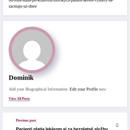
od-tona-stana-po-kralovnu-morskych-panien-skvele-vystavy-sa-
zacinaju-uz-dnes/
Dominik
Add your Biographical Information.
Edit your Profile
now.
View All Posts
Previous post
Pacienti platia lekárom aj za bezplatné služby.