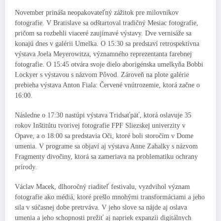
November prináša neopakovateľný zážitok pre milovníkov
fotografie. V Bratislave sa odštartoval tradičný Mesiac fotografie,
pričom sa rozbehli viaceré zaujímavé výstavy. Dve vernisáže sa
konajú dnes v galérii Umelka. O 15:30 sa predstaví retrospektívna
výstava Joela Meyerowitza, významného reprezentanta farebnej
fotografie. O 15:45 otvára svoje dielo aborigénska umelkyňa Bobbi
Lockyer s výstavou s názvom Pôvod. Zároveň na plote galérie
prebieha výstava Anton Fiala: Červené vnútrozemie, ktorá začne o
16:00.
Následne o 17:30 nastúpi výstava Tridsaťpäť, ktorá oslavuje 35
rokov Inštitútu tvorivej fotografie FPF Sliezskej univerzity v
Opave, a o 18:00 sa predstavia Oči, ktoré boli storočím v Dome
umenia. V programe sa objaví aj výstava Anne Zahalky s názvom
Fragmenty divočiny, ktorá sa zameriava na problematiku ochrany
prírody.
Václav Macek, dlhoročný riaditeľ festivalu, vyzdvihol význam
fotografie ako médiá, ktoré prešlo mnohými transformáciami a jeho
sila v súčasnej dobe pretrváva. V jeho slove sa nájde aj oslava
umenia a jeho schopnosti prežiť aj napriek expanzii digitálnych