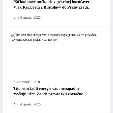
Päťhodinové meškanie v pekelnej horúčave:
Vlak RegioJetu z Bratislavy do Prahy zradila
prehriata lokomotíva – Zahraničie –
6 Augusta, 2026
Cestovanie
Dominik
0
Títo letní žrúti energie vám nenápadne
zvyšujú účet. Za ich prevádzku zbytočne
zaplatíte desiatky eur navyše.
6 Augusta, 2026