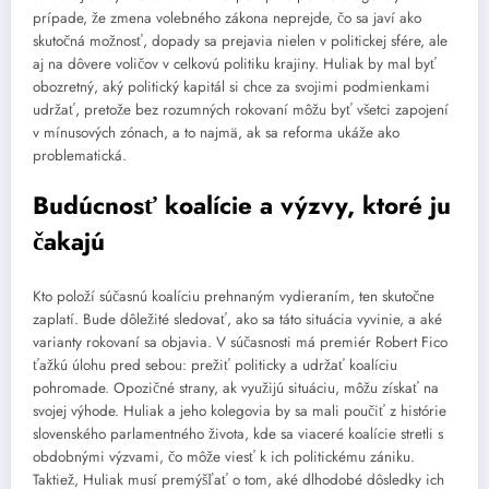
prípade, že zmena volebného zákona neprejde, čo sa javí ako
skutočná možnosť, dopady sa prejavia nielen v politickej sfére, ale
aj na dôvere voličov v celkovú politiku krajiny. Huliak by mal byť
obozretný, aký politický kapitál si chce za svojimi podmienkami
udržať, pretože bez rozumných rokovaní môžu byť všetci zapojení
v mínusových zónach, a to najmä, ak sa reforma ukáže ako
problematická.
Budúcnosť koalície a výzvy, ktoré ju
čakajú
Kto položí súčasnú koalíciu prehnaným vydieraním, ten skutočne
zaplatí. Bude dôležité sledovať, ako sa táto situácia vyvinie, a aké
varianty rokovaní sa objavia. V súčasnosti má premiér Robert Fico
ťažkú úlohu pred sebou: prežiť politicky a udržať koalíciu
pohromade. Opozičné strany, ak využijú situáciu, môžu získať na
svojej výhode. Huliak a jeho kolegovia by sa mali poučiť z histórie
slovenského parlamentného života, kde sa viaceré koalície stretli s
obdobnými výzvami, čo môže viesť k ich politickému zániku.
Taktiež, Huliak musí premýšľať o tom, aké dlhodobé dôsledky ich