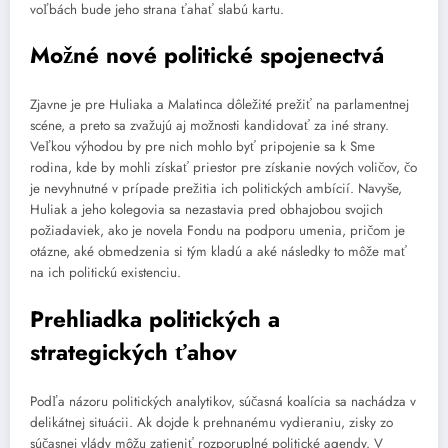
voľbách bude jeho strana ťahať slabú kartu.
Možné nové politické spojenectvá
Zjavne je pre Huliaka a Malatinca dôležité prežiť na parlamentnej
scéne, a preto sa zvažujú aj možnosti kandidovať za iné strany.
Veľkou výhodou by pre nich mohlo byť pripojenie sa k Sme
rodina, kde by mohli získať priestor pre získanie nových voličov, čo
je nevyhnutné v prípade prežitia ich politických ambícií. Navyše,
Huliak a jeho kolegovia sa nezastavia pred obhajobou svojich
požiadaviek, ako je novela Fondu na podporu umenia, pričom je
otázne, aké obmedzenia si tým kladú a aké následky to môže mať
na ich politickú existenciu.
Prehliadka politických a
strategických ťahov
Podľa názoru politických analytikov, súčasná koalícia sa nachádza v
delikátnej situácii. Ak dojde k prehnanému vydieraniu, zisky zo
súčasnej vlády môžu zatieniť rozporuplné politické agendy. V