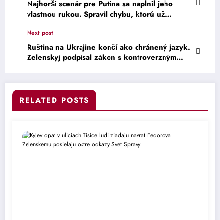
Najhorší scenár pre Putina sa naplnil jeho
vlastnou rukou. Spravil chybu, ktorú už
nemôže vziať späť.
Next post
Ruština na Ukrajine končí ako chránený jazyk.
Zelenskyj podpísal zákon s kontroverzným
odkazom.
RELATED POSTS