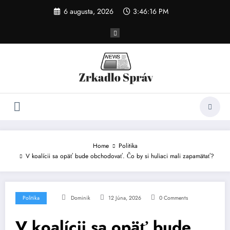
Skip
6 augusta, 2026
3:46:17 PM
to
content
Home
Politika
V koalícii sa opäť bude obchodovať. Čo by si huliaci mali zapamätať?
Politika
Dominik
12 Júna, 2026
0 Comments
V koalícii sa opäť bude