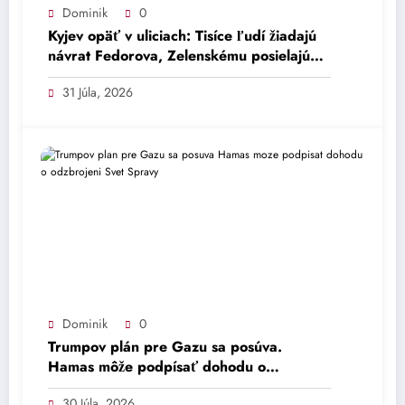
Dominik
0
Kyjev opäť v uliciach: Tisíce ľudí žiadajú
návrat Fedorova, Zelenskému posielajú
ostré odkazy – Svet – Správy
31 Júla, 2026
Dominik
0
Trumpov plán pre Gazu sa posúva.
Hamas môže podpísať dohodu o
odzbrojení – Svet – Správy
30 Júla, 2026