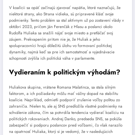
V koalícii sa opäť začínajú zjavovať napätia, ktoré naznačujú, že
niektoré strany, ako Strana vidieka, sú pripravené klásť svoje
podmienky. Tento problém sa stal aktívnym už po zostavení vlády v
októbri 2023, pričom Ján Ferenčák z Hlasu a poslanci okolo
Rudolfa Huliaka sa snažili nájsť svoje miesto a pretláčať svoj
záujem. Prekvapením pritom nie je, že Huliak a jeho
spolupracovníci hrajú dôležitú úlohu vo formovaní politickej
dynamiky, najmä keď sa pre ich samostatnosť a vyjednávacie
schopnosti zvýšila ich politická váha v parlamente.
Vydieraním k politickým výhodám?
Huliakova skupina, vrátane Romana Malatinca, sa stala silným
faktorom, a ich požiadavky môžu mať vážny dopad na stabilitu
koalície. Napríklad, odmietli podporiť zrušenie voľby poštou zo
zahraničia. Nielen to, ale aj SNS predložila vlastné podmienky na
schválenie zákona, čím sa potvrdila tendencia vydierať koalíciu na
politických rokovaniach. Andrej Danko, predseda SNS, sa pokúša
zabezpečiť si podporu poslancov pred voľbami, čo však narazilo
na opatrnosť Huliaka, ktorý si je vedomý, že v nasledujúcich