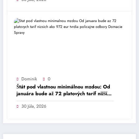
Dominik
0
Štát pod vlastnou minimálnou mzdou: Od
januára bude až 72 platových taríf nižších
ako 972 eur, tvrdia policajné odbory –
30 Júla, 2026
Domáce – Správy