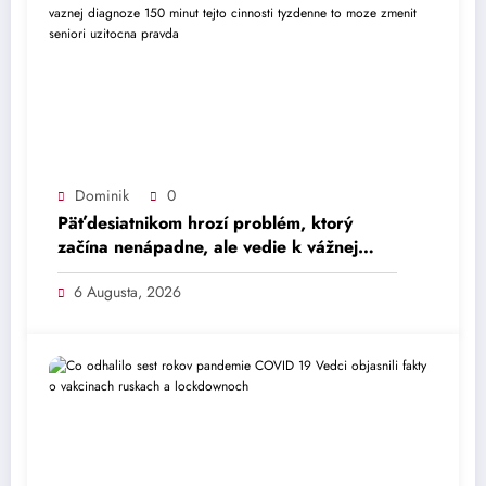
Dominik
0
Päťdesiatnikom hrozí problém, ktorý
začína nenápadne, ale vedie k vážnej
diagnóze. 150 minút tejto činnosti
6 Augusta, 2026
týždenne to môže zmeniť – Seniori –
Užitočná pravda