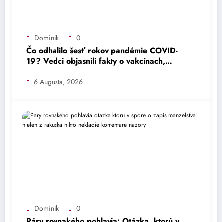
Dominik
0
Čo odhalilo šesť rokov pandémie COVID-
19? Vedci objasnili fakty o vakcínach,
rúškach a lockdownoch.
6 Augusta, 2026
Dominik
0
Páry rovnakého pohlavia: Otázka, ktorú v