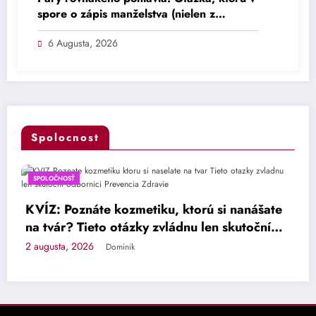
spore o zápis manželstva (nielen z
Rakúska) nikto nekladie – Komentáre –
6 Augusta, 2026
Názory
Spolocnost
SPOLOČNOSŤ
S
KVÍZ: Poznáte kozmetiku, ktorú si nanášate
N
na tvár? Tieto otázky zvládnu len skutoční
t
odborníci – Prevencia – Zdravie
n
 augusta, 2026
1 
Dominik
U