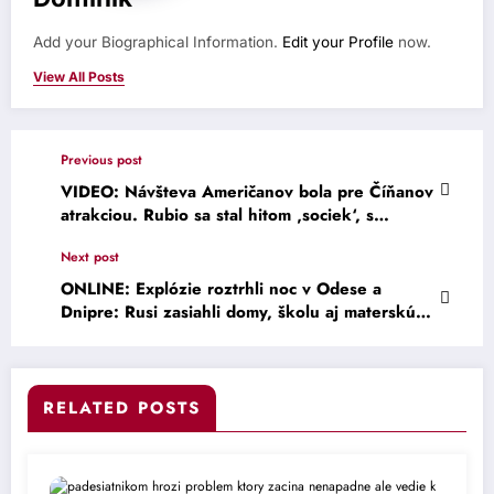
Add your Biographical Information.
Edit your Profile
now.
View All Posts
Previous post
VIDEO: Návšteva Američanov bola pre Číňanov
atrakciou. Rubio sa stal hitom ‚sociek‘, s
Muskom si smotánka robila selfie.
Next post
ONLINE: Explózie roztrhli noc v Odese a
Dnipre: Rusi zasiahli domy, školu aj materskú
školu
RELATED POSTS