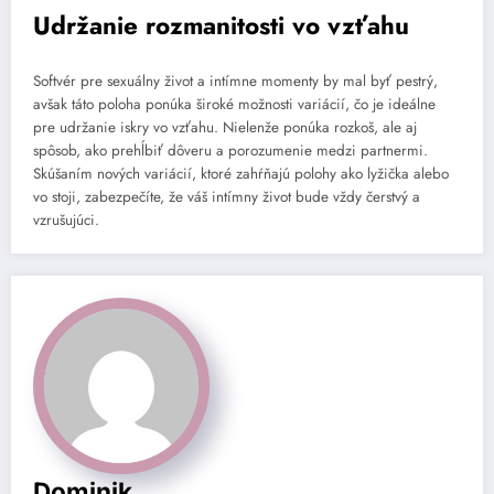
Udržanie rozmanitosti vo vzťahu
Softvér pre sexuálny život a intímne momenty by mal byť pestrý,
avšak táto poloha ponúka široké možnosti variácií, čo je ideálne
pre udržanie iskry vo vzťahu. Nielenže ponúka rozkoš, ale aj
spôsob, ako prehĺbiť dôveru a porozumenie medzi partnermi.
Skúšaním nových variácií, ktoré zahŕňajú polohy ako lyžička alebo
vo stoji, zabezpečíte, že váš intímny život bude vždy čerstvý a
vzrušujúci.
Dominik