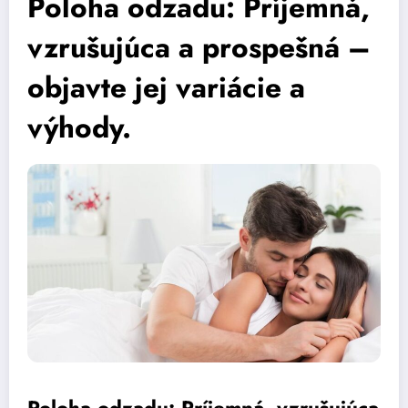
Poloha odzadu: Príjemná,
vzrušujúca a prospešná –
objavte jej variácie a
výhody.
Poloha odzadu: Príjemná, vzrušujúca