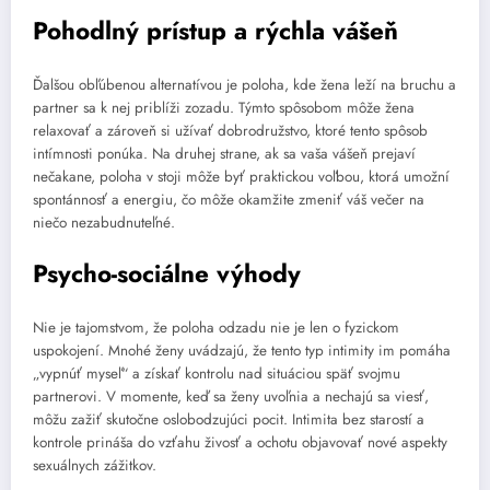
Pohodlný prístup a rýchla vášeň
Ďalšou obľúbenou alternatívou je poloha, kde žena leží na bruchu a
partner sa k nej priblíži zozadu. Týmto spôsobom môže žena
relaxovať a zároveň si užívať dobrodružstvo, ktoré tento spôsob
intímnosti ponúka. Na druhej strane, ak sa vaša vášeň prejaví
nečakane, poloha v stoji môže byť praktickou voľbou, ktorá umožní
spontánnosť a energiu, čo môže okamžite zmeniť váš večer na
niečo nezabudnuteľné.
Psycho-sociálne výhody
Nie je tajomstvom, že poloha odzadu nie je len o fyzickom
uspokojení. Mnohé ženy uvádzajú, že tento typ intimity im pomáha
„vypnúť myseľ“ a získať kontrolu nad situáciou späť svojmu
partnerovi. V momente, keď sa ženy uvoľnia a nechajú sa viesť,
môžu zažiť skutočne oslobodzujúci pocit. Intimita bez starostí a
kontrole prináša do vzťahu živosť a ochotu objavovať nové aspekty
sexuálnych zážitkov.