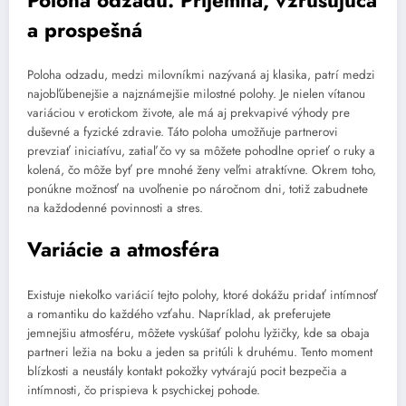
a prospešná
Poloha odzadu, medzi milovníkmi nazývaná aj klasika, patrí medzi
najobľúbenejšie a najznámejšie milostné polohy. Je nielen vítanou
variáciou v erotickom živote, ale má aj prekvapivé výhody pre
duševné a fyzické zdravie. Táto poloha umožňuje partnerovi
prevziať iniciatívu, zatiaľ čo vy sa môžete pohodlne oprieť o ruky a
kolená, čo môže byť pre mnohé ženy veľmi atraktívne. Okrem toho,
ponúkne možnosť na uvoľnenie po náročnom dni, totiž zabudnete
na každodenné povinnosti a stres.
Variácie a atmosféra
Existuje niekoľko variácií tejto polohy, ktoré dokážu pridať intímnosť
a romantiku do každého vzťahu. Napríklad, ak preferujete
jemnejšiu atmosféru, môžete vyskúšať polohu lyžičky, kde sa obaja
partneri ležia na boku a jeden sa pritúli k druhému. Tento moment
blízkosti a neustály kontakt pokožky vytvárajú pocit bezpečia a
intímnosti, čo prispieva k psychickej pohode.