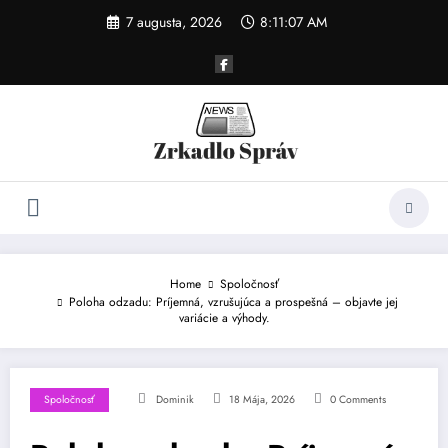
Skip
7 augusta, 2026
8:11:07 AM
to
content
Home
Spoločnosť
Poloha odzadu: Príjemná, vzrušujúca a prospešná – objavte jej
variácie a výhody.
Spoločnosť
Dominik
18 Mája, 2026
0 Comments